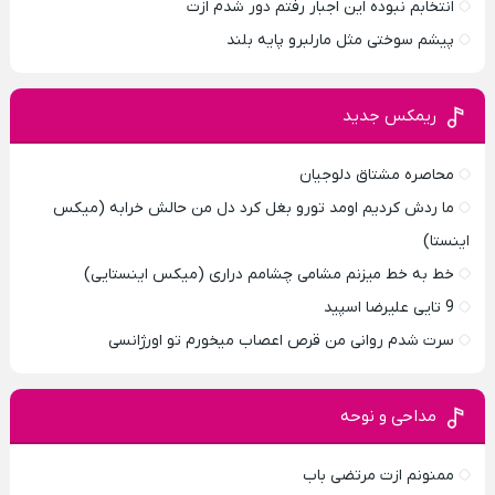
انتخابم نبوده این اجبار رفتم دور شدم ازت
پیشم سوختی مثل مارلبرو پایه بلند
ریمکس جدید
محاصره مشتاق دلوجیان
ما ردش کردیم اومد تورو بغل کرد دل من حالش خرابه (میکس
اینستا)
خط به خط میزنم مشامی چشامم دراری (میکس اینستایی)
9 تایی علیرضا اسپید
سرت شدم روانی من قرص اعصاب میخورم تو اورژانسی
مداحی و نوحه
ممنونم ازت مرتضی باب