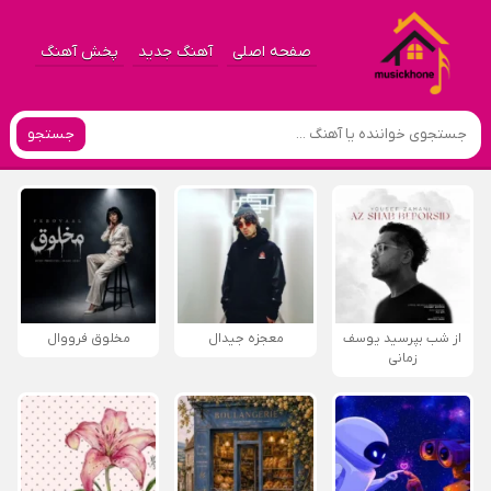
صفحه اصلی
آهنگ جدید
پخش آهنگ
جستجو
از شب بپرسید یوسف
معجزه جیدال
مخلوق فرووال
زمانی