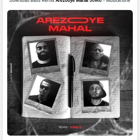
Download Bass Remix
Arezooye Mahal
Sowlo
– Musickhone