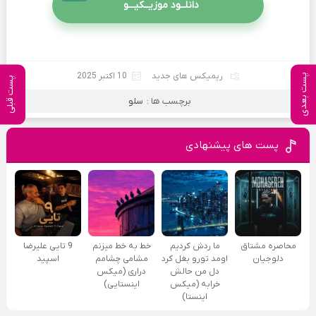
دانلــود موزیــکیـــو
ریمیکس های جدید
10 اکتبر 2025
پست بعدی
پست قبلی
برچسب ها :
سلو
پست های پیشنهادی
محاصره مشتاق
ما ردش کردیم
خط به خط میزنم
9 تایی علیرضا
دلوجیان
اومد تورو بغل کرد
مشامی چشامم
اسپید
دل من حالش
دراری (میکس
خرابه (میکس
اینستایی)
اینستا)