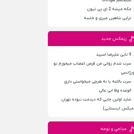
میبخشم هودادکا
مگه میشه 2 ای پی تیون
تراپی شاهین میری و خلسه
ریمکس جدید
9 تایی علیرضا اسپید
سرت شدم روانی من قرص اعصاب میخورم تو
ورژانسی
سرت بالاعه یا نه هرچی میخواستی داری
الوعده وفا ابی عالی
شاید اولین جایی که دیدمت نبوده تهران
میکس اینستایی)
مداحی و نوحه