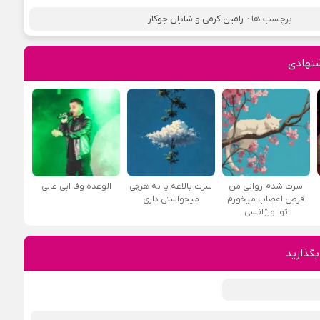
برچسب ها :
رامین کرمی و شایان جوکار
نهادی
سرت شدم روانی من
سرت بالاعه یا نه هرچی
الوعده وفا ابی عالی
قرص اعصاب میخورم
میخواستی داری
تو اورژانسی
بگذارید