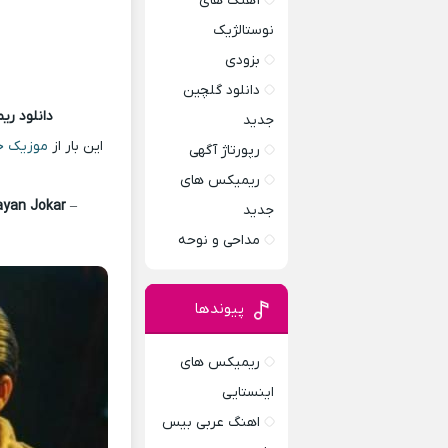
آهنگ های
نوستالژیک
بزودی
دانلود گلچین
دانلود ر
جدید
این بار از
موزیک خ
رپورتاژ آگهی
ریمیکس های
ayan Jokar
–
جدید
مداحی و نوحه
پیوندها
ریمیکس های
اینستایی
اهنگ عربی بیس