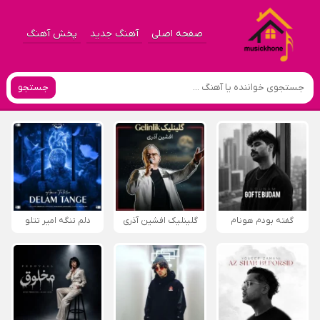
صفحه اصلی
آهنگ جدید
پخش آهنگ
جستجو
گفته بودم هونام
گلینلیک افشین آذری
دلم تنگه امیر تتلو