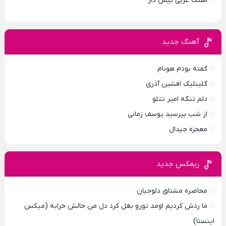
اهنگ عربی بیس دار
آهنگ جدید
گفته بودم هونام
گلینلیک افشین آذری
دلم تنگه امیر تتلو
از شب بپرسید یوسف زمانی
معجزه جیدال
ریمکس جدید
محاصره مشتاق دلوجیان
ما ردش کردیم اومد تورو بغل کرد دل من حالش خرابه (میکس
اینستا)