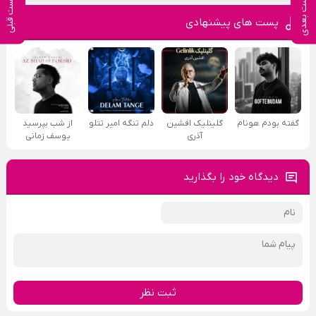
پست بعدی
پست قبلی
پست های پیشنهادی
گفته بودم هونام
گلینلیک افشین
دلم تنگه امیر تتلو
از شب بپرسید
آذری
یوسف زمانی
دیدگاه خود را بگذارید
ثبت نظر