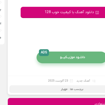
ب
دانلود آهنگ با کیفیت خوب 128
ا
م
ADS
دانلــود موزیــکیـــو
آهنگ جدید
23 آگوست 2025
برچسب ها :
مهیار
نهادی