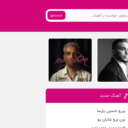
جستجو
آهنگ جدید
پررو حسین پارسا
بزن برو شایان یو