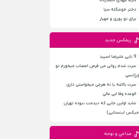
کارما مهدی احمدزاده
دختر خوشگله سیا
برای تو پوری و مهیار
ریمکس جدید
9 تایی علیرضا اسپید
سرت شدم روانی من قرص اعصاب میخورم تو
ورژانسی
سرت بالاعه یا نه هرچی میخواستی داری
الوعده وفا ابی عالی
شاید اولین جایی که دیدمت نبوده تهران
میکس اینستایی)
مداحی و نوحه