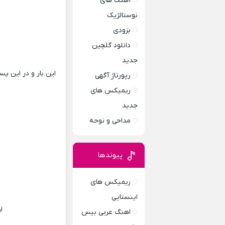
آهنگ های
نوستالژیک
بزودی
دانلود گلچین
جدید
این بار و در این پ
رپورتاژ آگهی
ریمیکس های
جدید
مداحی و نوحه
پیوندها
ریمیکس های
اینستایی
ا
اهنگ عربی بیس