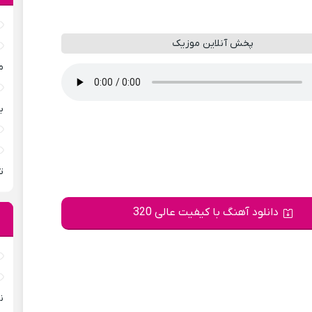
پخش آنلاین موزیک
م
ب
ت
دانلود آهنگ با کیفیت عالی 320
ن