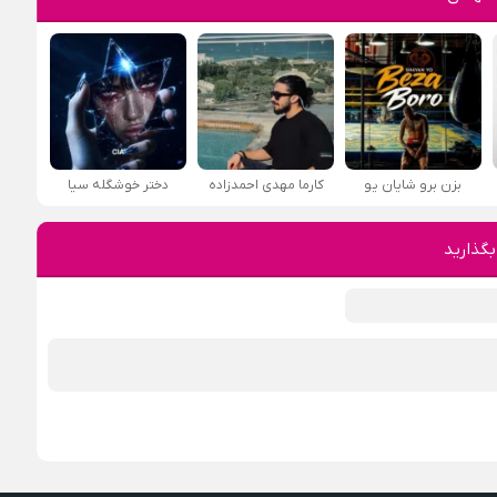
بزن برو شایان یو
کارما مهدی احمدزاده
دختر خوشگله سیا
بگذارید