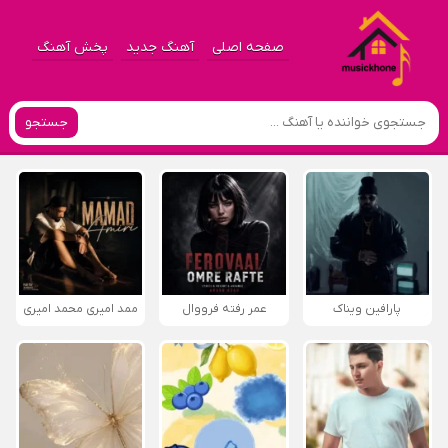
صفحه اصلی
آهنگ جدید
پخش آهنگ
جستجو
پارافين ویناک
عمر رفته فرووال
ممد امیری محمد امیری