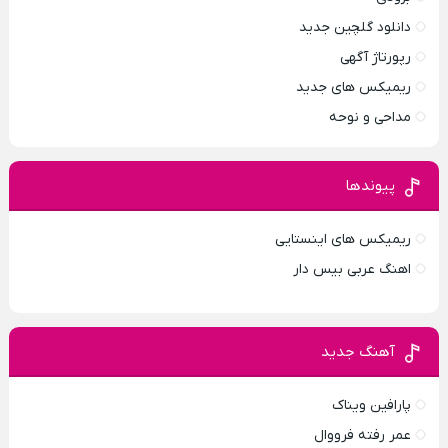
دانلود گلچین جدید
رپورتاژ آگهی
ریمیکس های جدید
مداحی و نوحه
پیوندها
ریمیکس های اینستایی
اهنگ عربی بیس دار
آهنگ جدید
پارافين ویناک
عمر رفته فرووال