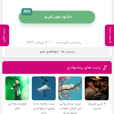
ADS
دانلــود موزیــکیـــو
پست بعدی
پست قبلی
ریمیکس های جدید
3 سپتامبر 2025
برچسب ها :
ابوالفضل متو
پست های پیشنهادی
9 تایی علیرضا
سرت شدم روانی
سرت بالاعه یا نه
الوعده وفا ابی
اسپید
من قرص اعصاب
هرچی میخواستی
عالی
میخورم تو
داری