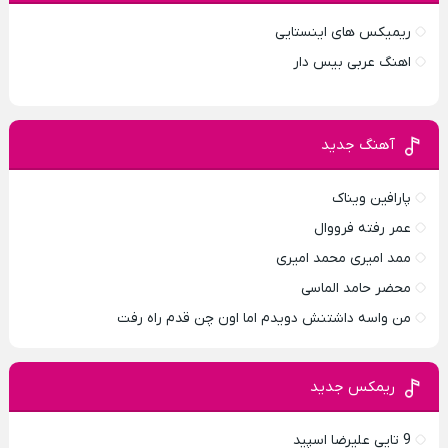
ریمیکس های اینستایی
اهنگ عربی بیس دار
آهنگ جدید
پارافين ویناک
عمر رفته فرووال
ممد امیری محمد امیری
محضر حامد الماسی
من واسه داشتنش دویدم اما اون چن قدم راه رفت
ریمکس جدید
9 تایی علیرضا اسپید