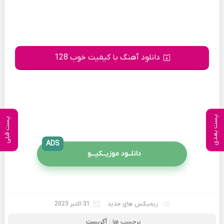
دانلود آهنگ با کیفیت خوب 128
پست بعدی
پست قبلی
ADS
دانلــود موزیــکیـــو
ریمیکس های جدید
31 اکتبر 2023
برچسب ها :
آگربست