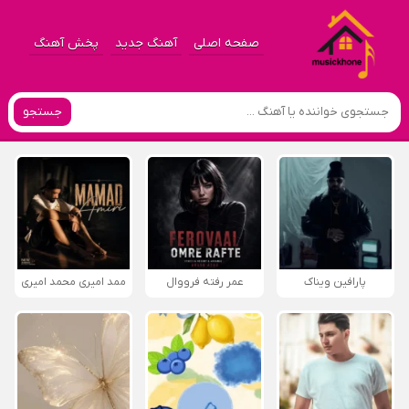
صفحه اصلی
آهنگ جدید
پخش آهنگ
جستجو
پارافين ویناک
عمر رفته فرووال
ممد امیری محمد امیری