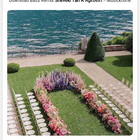
Download Bass Remix
Sheveki Tari R
Agirbest
– Musickhone