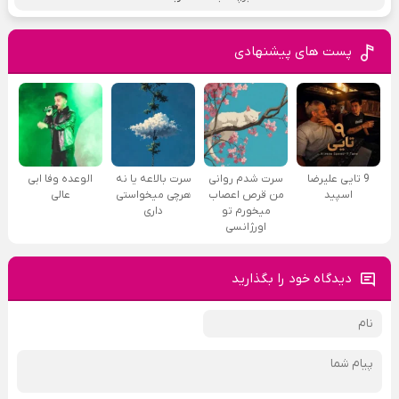
پست های پیشنهادی
9 تایی علیرضا
سرت شدم روانی
سرت بالاعه یا نه
الوعده وفا ابی
اسپید
من قرص اعصاب
هرچی میخواستی
عالی
میخورم تو
داری
اورژانسی
دیدگاه خود را بگذارید