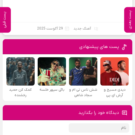
پست بعدی
پست قبلی
آهنگ جدید
29 آگوست 2025
پست های پیشنهادی
دیدی مسیح و
شش تاس تی ام و
باگی سپهر خلسه
کمک کن حمید
آرش ای پی
سجاد شاهی
رخشنده
دیدگاه خود را بگذارید